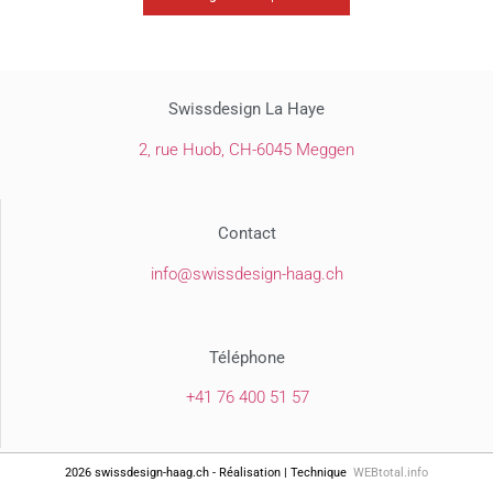
Swissdesign La Haye
2, rue Huob,
CH-6045 Meggen
Contact
@ofni
hc.gaah-ngisedssiws
Téléphone
+41 76 400 51 57
2026 swissdesign-haag.ch - Réalisation | Technique
WEBtotal.info