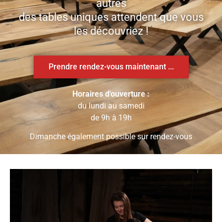
autres
des tables uniques attendent que vous
les découvriez !
Prendre rendez-vous maintenant ...
Horaires d'ouverture :
du lundi au samedi
de 9h à 19h
Dimanche également possible sur rendez-vous