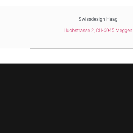
Swissdesign Haag
Huobstrasse 2,
CH-6045 Meggen