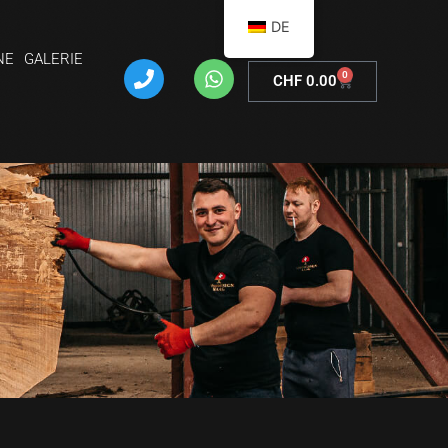
DE
NE
GALERIE
0
CHF
0.00