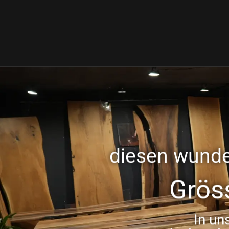
diesen wunde
Grös
In un