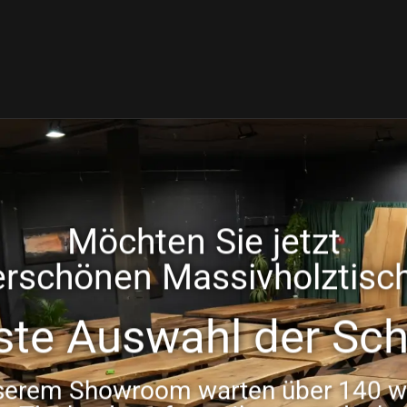
Möchten Sie jetzt
rschönen Massivholztisch
ste Auswahl der Sch
serem Showroom warten über 140 w