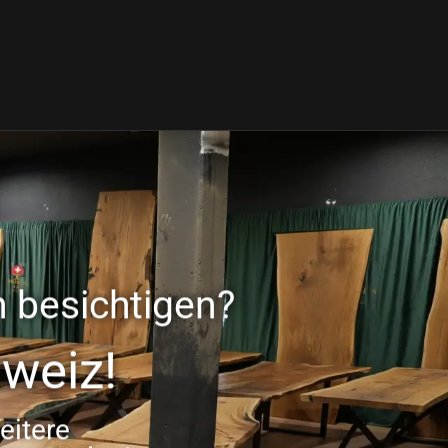
 besichtigen?
weiz!
eitere