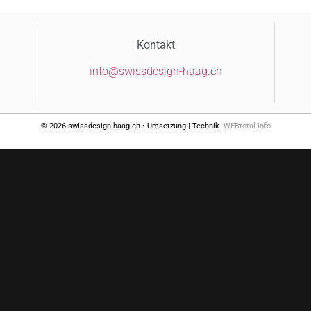
Kontakt
@ofni
hc.gaah-ngisedssiws
© 2026 swissdesign-haag.ch • Umsetzung | Technik
WEBtotal.info