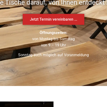
ge Tische darauf, von Ihnen entdeckt
Jetzt Termin vereinbaren ...
Öffnungszeiten:
von Montag bis Samstag
von 9 – 19 Uhr
Sonntag auch möglich auf Voranmeldung