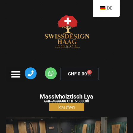
DE
0
CHF
0.00
Massivholztisch Lya
CHF
7'900.00
CHF
5'500.00
kaufen
Warenkorb