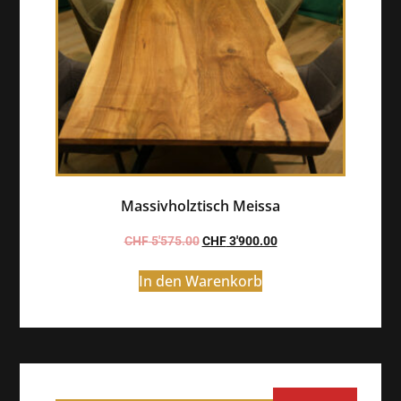
Massivholztisch Meissa
CHF
5'575.00
CHF
3'900.00
In den Warenkorb