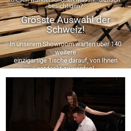
besichtigen?
Grösste Auswahl der
Schweiz!
In unserem Showroom warten über 140
weitere
einzigartige Tische darauf, von Ihnen
entdeckt zu werden!
Jetzt Termin vereinbaren ...
Öffnungszeiten:
von Montag bis Samstag
von 9 – 19 Uhr
Sonntag auch möglich auf Voranmeldung