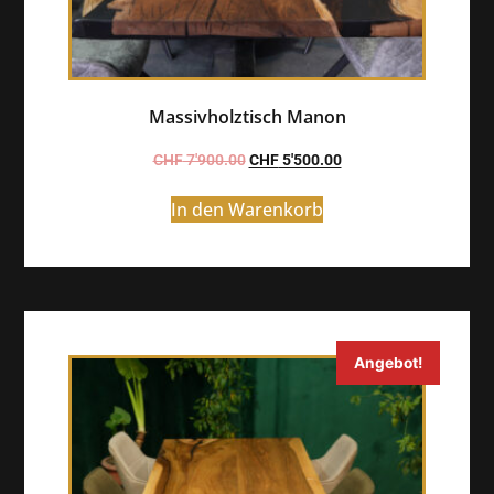
Massivholztisch Manon
CHF
7'900.00
CHF
5'500.00
In den Warenkorb
Angebot!