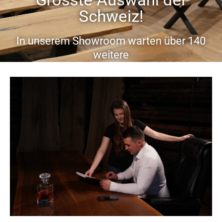
Schweiz!
In unserem Showroom warten über 140
weitere
einzigartige Tische darauf, von Ihnen
entdeckt zu werden!
Jetzt Termin vereinbaren ...
Öffnungszeiten:
von Montag bis Samstag
von 9 – 19 Uhr
Sonntag auch möglich auf Voranmeldung