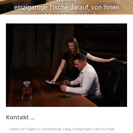
einzigartige Tische darauf, von Ihnen
entdeckt zu werden!
Jetzt Termin vereinbaren ...
Öffnungszeiten:
von Montag bis Samstag
von 9 – 19 Uhr
Sonntag auch möglich auf Voranmeldung
Kontakt ...
… haben Sie Fragen zu Swissdesign Haag, Anregungen oder wichtige