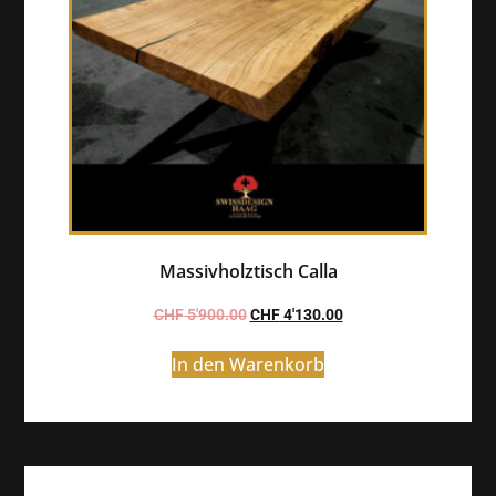
Massivholztisch Calla
CHF
5'900.00
CHF
4'130.00
In den Warenkorb