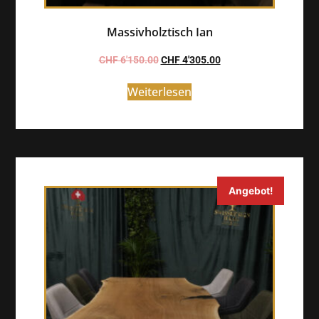
Massivholztisch Ian
CHF
6'150.00
CHF
4'305.00
Weiterlesen
Angebot!