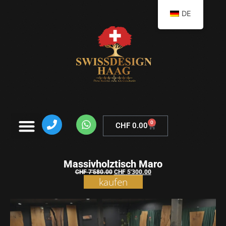
DE
0
CHF
0.00
Massivholztisch Maro
CHF
7'580.00
CHF
5'300.00
kaufen
Warenkorb