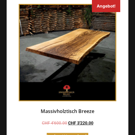
Angebot!
Massivholztisch Breeze
CHF
4'600.00
CHF
3'220.00