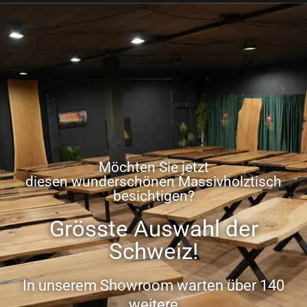
Möchten Sie jetzt
diesen wunderschönen Massivholztisch
besichtigen?
Grösste Auswahl der
Schweiz!
In unserem Showroom warten über 140
weitere