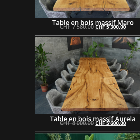
Table en bois massif Maro
CHF
7'580.00
CHF
5'300.00
Table en bois massif Aurela
CHF
8'000.00
CHF
5'600.00