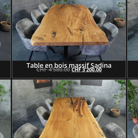
Table en bois massif Sadina
CHF
4'580.00
CHF
3'200.00