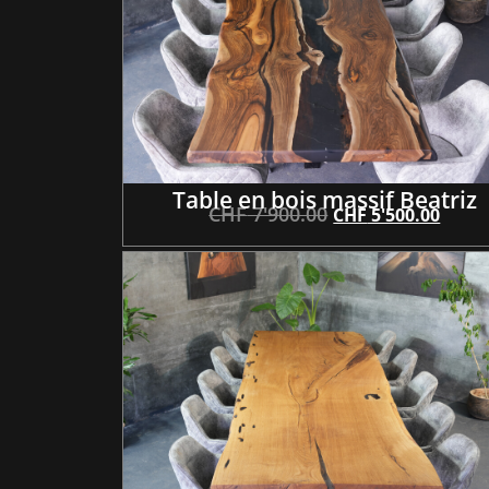
Table en bois massif Beatriz
CHF
7'900.00
CHF
5'500.00