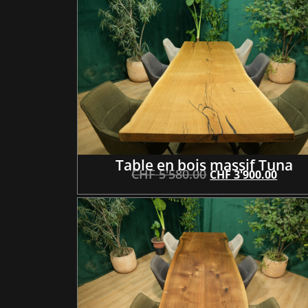
Table en bois massif Tuna
CHF
5'580.00
CHF
3'900.00