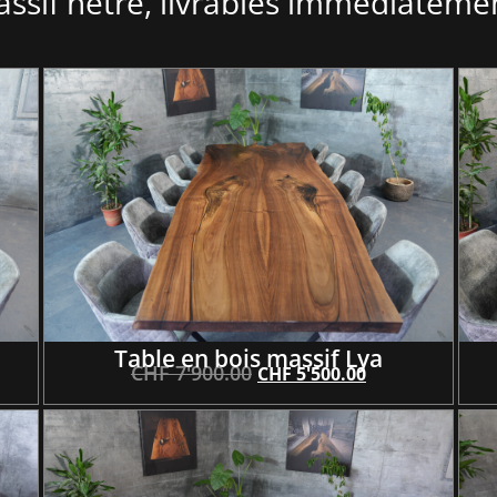
ssif hêtre, livrables immédiatemen
Table en bois massif Lya
CHF
7'900.00
CHF
5'500.00