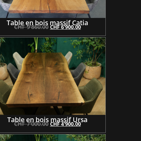
Table en bois massif Catia
CHF
9'860.00
CHF
6'900.00
Table en bois massif Ursa
CHF
7'000.00
CHF
4'900.00