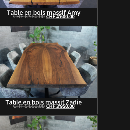
Table en bois massif Amy
CHF
6'580.00
CHF
4'600.00
Table en bois massif Zadie
CHF
5'650.00
CHF
3'950.00