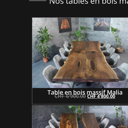
Nos tables en bois ma
Table en bois massif Malia
CHF
6'900.00
CHF
4'800.00