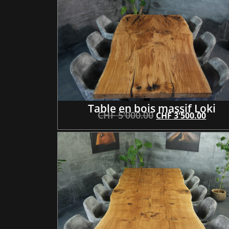
Table en bois massif Loki
CHF
5'000.00
CHF
3'500.00