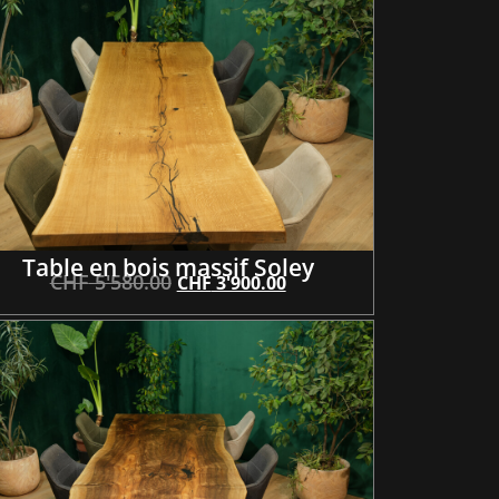
Table en bois massif Soley
CHF
5'580.00
CHF
3'900.00