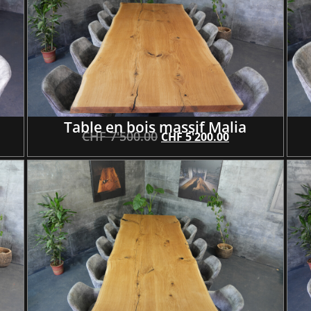
Table en bois massif Malia
CHF
7'500.00
CHF
5'200.00