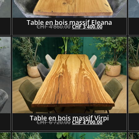
Table en bois massif Eleana
CHF
4'860.00
CHF
3'400.00
Table en bois massif Virpi
CHF
6'720.00
CHF
4'700.00