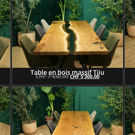
Table en bois massif Tiiu
CHF
7'430.00
CHF
5'300.00