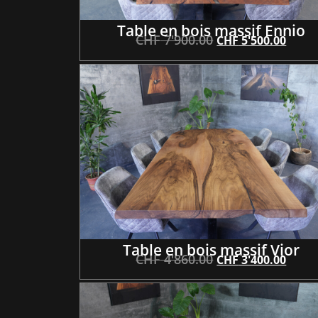
Table en bois massif Ennio
CHF
7'900.00
CHF
5'500.00
Table en bois massif Vior
CHF
4'860.00
CHF
3'400.00