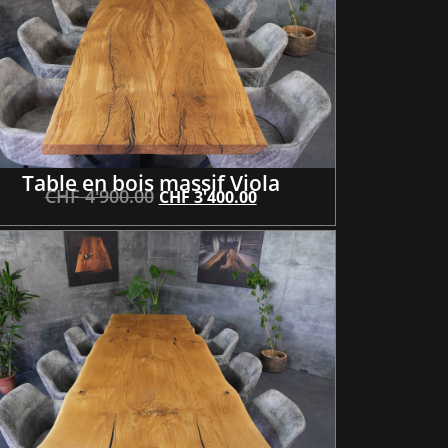
Table en bois massif Viola
CHF
4'900.00
CHF
3'400.00