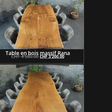
Table en bois massif Rana
CHF
4'580.00
CHF
3'200.00