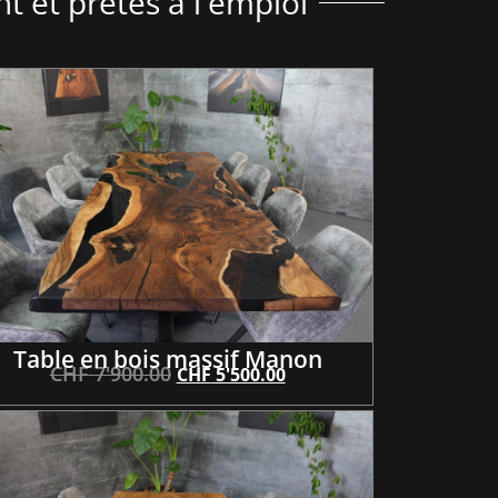
t et prêtes à l'emploi
Table en bois massif Manon
CHF
7'900.00
CHF
5'500.00