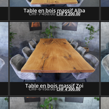
Table en bois massif Alba
CHF
7'450.00
CHF
5'200.00
Table en bois massif Zoi
CHF
6'150.00
CHF
4'300.00