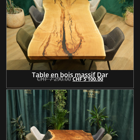
Table en bois massif Dar
CHF
7'290.00
CHF
5'100.00