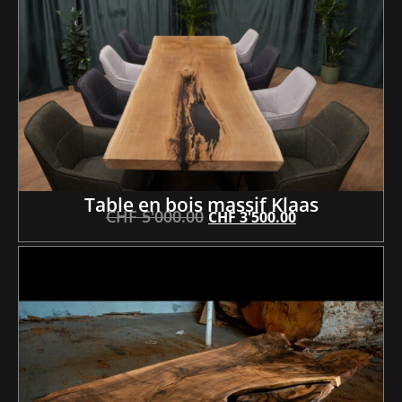
Table en bois massif Klaas
CHF
5'000.00
CHF
3'500.00