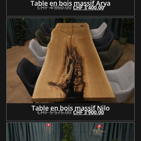
Table en bois massif Arya
CHF
4'860.00
CHF
3'400.00
Table en bois massif Nilo
CHF
5'575.00
CHF
3'900.00