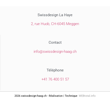
Swissdesign La Haye
2, rue Huob,
CH-6045 Meggen
Contact
@ofni
hc.gaah-ngisedssiws
Téléphone
+41 76 400 51 57
2026 swissdesign-haag.ch - Réalisation | Technique
WEBtotal.info