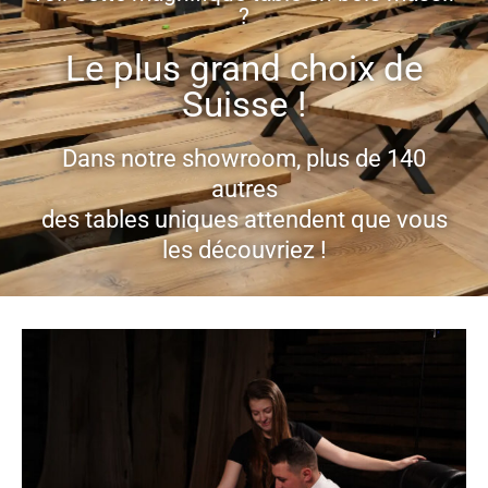
?
Le plus grand choix de
Suisse !
Dans notre showroom, plus de 140
autres
des tables uniques attendent que vous
les découvriez !
Prendre rendez-vous maintenant ...
Horaires d'ouverture :
du lundi au samedi
de 9h à 19h
Dimanche également possible sur rendez-vous