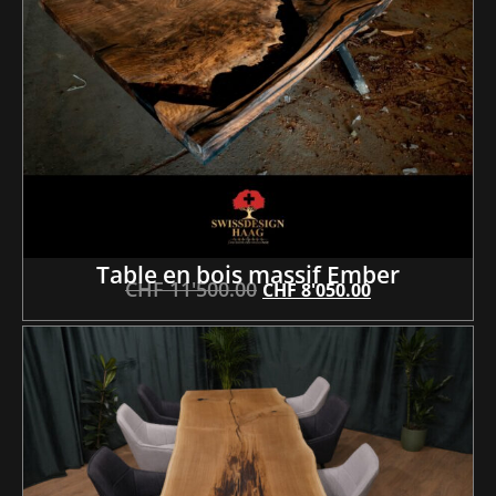
Table en bois massif Ember
CHF
11'500.00
CHF
8'050.00