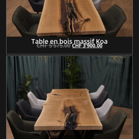
Table en bois massif Koa
CHF
5'575.00
CHF
3'900.00