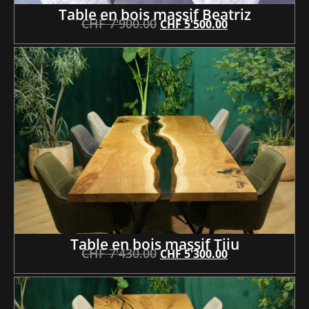
Table en bois massif Beatriz
CHF
7'900.00
CHF
5'500.00
Table en bois massif Tiiu
CHF
7'430.00
CHF
5'300.00