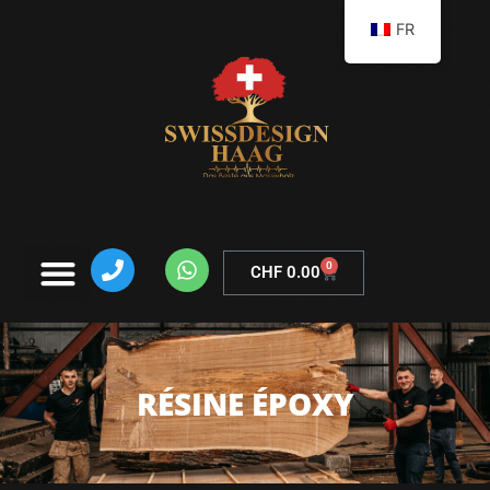
FR
0
CHF
0.00
RÉSINE ÉPOXY