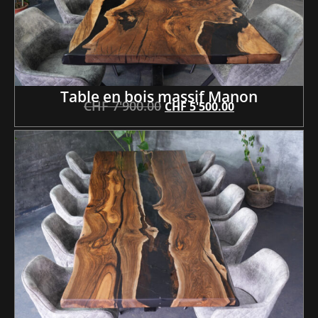
Table en bois massif Manon
CHF
7'900.00
CHF
5'500.00