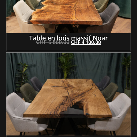
Table en bois massif Noar
CHF
5'860.00
CHF
4'100.00